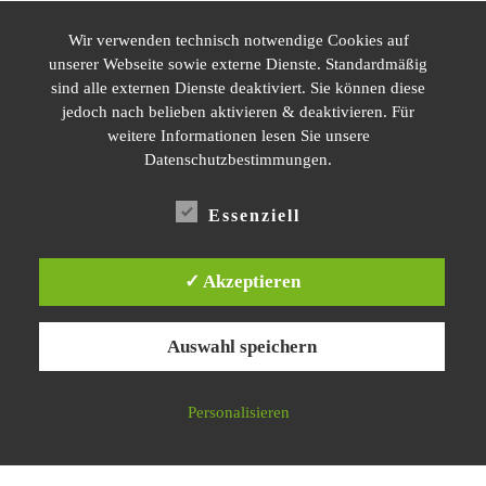
Wir verwenden technisch notwendige Cookies auf
unserer Webseite sowie externe Dienste. Standardmäßig
sind alle externen Dienste deaktiviert. Sie können diese
jedoch nach belieben aktivieren & deaktivieren. Für
weitere Informationen lesen Sie unsere
Datenschutzerklärung
Datenschutzbestimmungen.
Impressum
Essenziell
✓ Akzeptieren
© 2026
Nachbarschaftsinitiative Karl-August-Kiez lebenswert!
–
Alle Rechte vorbehalten
Auswahl speichern
Präsentiert von
WP
– Entworfen mit dem
Customizr-Theme
Personalisieren